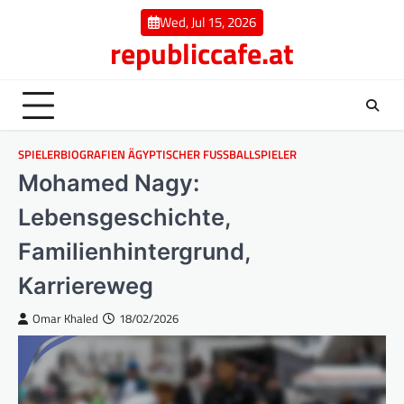
Skip
Wed, Jul 15, 2026
to
republiccafe.at
content
SPIELERBIOGRAFIEN ÄGYPTISCHER FUSSBALLSPIELER
Mohamed Nagy:
Lebensgeschichte,
Familienhintergrund,
Karriereweg
Omar Khaled
18/02/2026